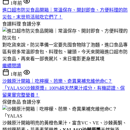
1年前
進口超市防災食品開箱｜常溫保存、開封即食、方便料理的防
災包，末世苟活就吃它們了！
食譜料理
食譜分享
對吃貨來說，防災準備一定要先囤食物除了泡麵，進口食品專
區有很多常溫即食包、料理包、罐頭，今天來開箱進口超市防
災食品，再來看一部喪屍片、末日電影更身歷其境
繼續閱讀
1年前
沙棘原汁開箱｜吃檸檬、芭樂、奇異果補充維他命C？
「YALASO沙棘原漿」100%純天然果汁成分，有機認證、保
留果實完整營養！
保健食品
食譜分享
沙棘原汁開箱明亮的黃橙色果汁，富含VC、VE、沙棘黃酮、
類胡蘿蔔素、花青素等營養，
YALASO沙棘原漿
天然無添