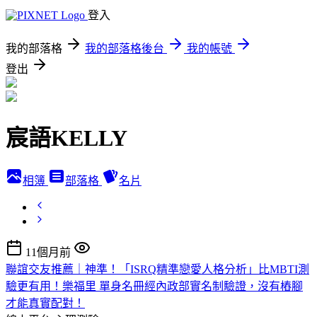
登入
我的部落格
我的部落格後台
我的帳號
登出
宸語KELLY
相簿
部落格
名片
11個月前
聯誼交友推薦｜神準！「ISRQ精準戀愛人格分析」比MBTI測
驗更有用！樂福里 單身名冊經內政部實名制驗證，沒有樁腳
才能真實配對！