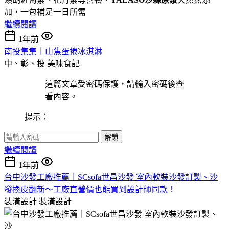
加，一包補足一日所需
繼續閱讀
1年前
南投集集｜山焦蛋捲冰淇淋
中、彰、投
美味食記
這篇文章受密碼保護，請輸入密碼後查
看內容。
提示：
解鎖
繼續閱讀
1年前
台中沙發工廠推薦｜SCsofa世昌沙發 室內軟裝沙發訂製、沙
發換皮翻新～工廠直營價也能買到設計師同款！
裝潢設計
裝潢設計