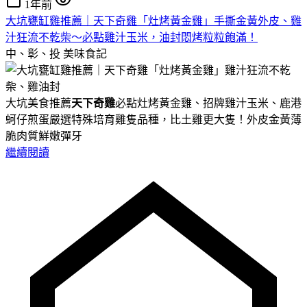
1年前
大坑甕缸雞推薦｜天下奇雞「灶烤黃金雞」手撕金黃外皮、雞
汁狂流不乾柴～必點雞汁玉米，油封悶烤粒粒飽滿！
中、彰、投
美味食記
大坑美食推薦
天下奇雞
必點灶烤黃金雞、招牌雞汁玉米、鹿港
蚵仔煎蛋嚴選特殊培育雞隻品種，比土雞更大隻！外皮金黃薄
脆肉質鮮嫩彈牙
繼續閱讀