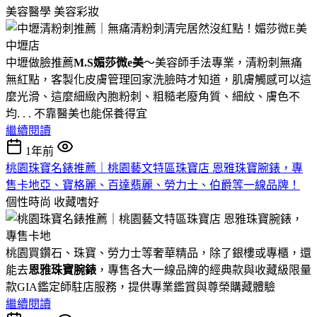
美容醫學
美容彩妝
中壢做臉推薦
M.S媚莎微e美
～美容師手法專業，清粉刺無痛
無紅點，客製化皮膚管理回家洗臉時才知道，肌膚觸感可以這
麼光滑、這麼細緻內胞粉刺、粗糙老廢角質、細紋、膚色不
均. . . 不靠醫美也能保養得宜
繼續閱讀
1年前
桃園珠寶名錶推薦｜桃園藝文特區珠寶店 恩雅珠寶腕錶，專
售卡地亞、寶格麗、百達翡麗、勞力士、伯爵等一線品牌！
個性時尚
收藏嗜好
桃園買鑽石、珠寶、勞力士等奢華精品，除了銀樓或專櫃，還
能去
恩雅珠寶腕錶
，專售各大一線品牌的經典款與收藏級限量
款GIA鑑定師駐店服務，提供專業鑑賞與尊榮購藏體驗
繼續閱讀