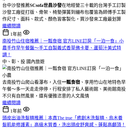
台中沙發推薦
SCsofa世昌沙發
在地經營三十載的台灣手工訂製
沙發工廠從打版、骨架、椅墊彈簧到繃布包覆皆為師傅手工製
作尺寸、面料、款式、顏色皆客製化，買沙發來工廠最划算
繼續閱讀
1年前
南投竹山住宿推薦｜一瓢食宿 官方LINE訂房「一泊一食」小
農手作早午餐盤～手工自製義式香草佛卡夏、蘆筍汁美式特
調！
中、彰、投
國內旅遊
去南投竹山爬山看瀑布，入住
一瓢食宿
、享用竹山在地特色早
午餐～多一天走走停停，行程安排了私人藝術館、美術館南投
不只有自然風景，還有優雅恣意的人文風情
繼續閱讀
1年前
頭皮出油洗髮精推薦｜本真The true「癒創木洗髮精、烏木養
髮肌能修護素」高級木質香，洗出頭皮舒爽感、蓬鬆高顱頂！