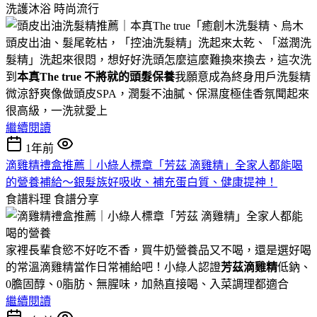
洗護沐浴
時尚流行
頭皮出油、髮尾乾枯，「控油洗髮精」洗起來太乾、「滋潤洗
髮精」洗起來很悶，想好好洗頭怎麼這麼難換來換去，這次洗
到
本真The true 不將就的頭髮保養
我願意成為終身用戶洗髮精
微涼舒爽像做頭皮SPA，潤髮不油膩、保濕度極佳香氛聞起來
很高級，一洗就愛上
繼續閱讀
1年前
滴雞精禮盒推薦｜小綠人標章「芳茲 滴雞精」全家人都能喝
的營養補給～銀髮族好吸收、補充蛋白質、健康提神！
食譜料理
食譜分享
家裡長輩食慾不好吃不香，買牛奶營養品又不喝，還是選好喝
的常溫滴雞精當作日常補給吧！小綠人認證
芳茲滴雞精
低鈉、
0膽固醇、0脂肪、無腥味，加熱直接喝、入菜調理都適合
繼續閱讀