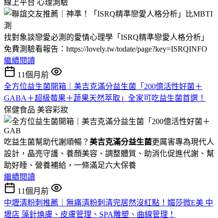
線上平台
心理測驗
找對象談戀愛必測的愛情心理學「ISRQ精準戀愛人格分析」
免費測驗看報告：https://lovely.tw/todate/page?key=ISRQINFO
繼續閱讀
11個月前
全方位益生菌開箱｜美吉克滿分益生菌「200億活性好菌＋
GABA＋超級莓果＋蔬果天然萃取」全家可吃益生菌首選！
保健食品
美容彩妝
吃益生菌幫助代謝順暢？
美吉克滿分益生菌
更厲害專為現代人
設計，晶亮守護、養顏美容、調整體質、助消化促進代謝、幫
助好睡、營養補給，一條滿足六大保養
繼續閱讀
11個月前
中壢清粉刺推薦｜無痛清粉刺清完居然沒紅點！媚莎微E美 中
壢店 藻針煥膚、皮膚管理、SPA雕塑、曲線管理！