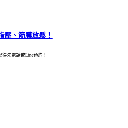
指壓、筋膜放鬆！
先電話或Line預約！