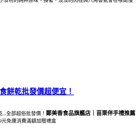
予食材的純粹原味。接著，淡淡的肉桂與八角香氣會在喉間慢
零食餅乾批發價超便宜！
鄭美香食品旗艦店｜苗栗伴手禮推薦
..全部超俗批發價！
99元免運消費滿額加贈禮盒