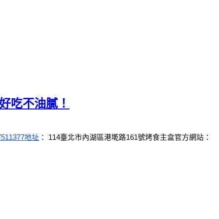
爐好吃不油膩！
7511377
地址
： 114臺北市內湖區港墘路161號
烤食主盒官方網站：