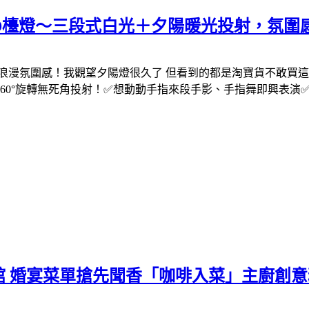
ED檯燈～三段式白光＋夕陽暖光投射，氛圍
漫氛圍感！我觀望夕陽燈很久了 但看到的都是淘寶貨不敢買這次看到
60°旋轉無死角投射！✅想動動手指來段手影、手指舞即興表演
館 婚宴菜單搶先聞香「咖啡入菜」主廚創