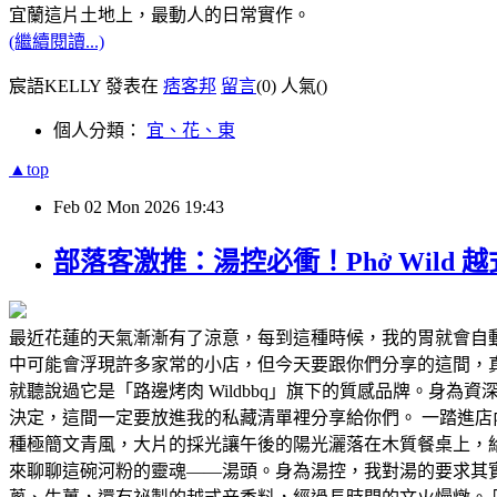
宜蘭這片土地上，最動人的日常實作。
(繼續閱讀...)
宸語KELLY 發表在
痞客邦
留言
(0)
人氣(
)
個人分類：
宜、花、東
▲top
Feb
02
Mon
2026
19:43
部落客激推：湯控必衝！Phở Wild
最近花蓮的天氣漸漸有了涼意，每到這種時候，我的胃就會自
中可能會浮現許多家常的小店，但今天要跟你們分享的這間，真的
就聽說過它是「路邊烤肉 Wildbbq」旗下的質感品牌。
決定，這間一定要放進我的私藏清單裡分享給你們。 一踏進店內
種極簡文青風，大片的採光讓午後的陽光灑落在木質餐桌上，
來聊聊這碗河粉的靈魂——湯頭。身為湯控，我對湯的要求其