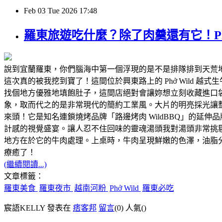
Feb
03
Tue
2026
17:48
羅東旅遊吃什麼？除了肉羹還有它！Ph
說到宜蘭羅東，你們腦海中第一個浮現的是不是排隊排到天荒地
這次真的被我挖到寶了！這間位於興東路上的 Phở Wild
找個地方優雅地填飽肚子，這間店絕對會讓妳想立刻收藏進口袋名
象，取而代之的是非常現代的簡約工業風。大片的明亮採光讓
來頭！它是知名連鎖燒烤品牌「路邊烤肉 WildBBQ」的
計感的視覺盛宴。讓人忍不住回味的靈魂湯頭我對湯頭非常挑剔，
地方在於它的牛肉處理。上桌時，牛肉呈現鮮嫩的色澤，油脂分
療癒了！
(繼續閱讀...)
文章標籤：
羅東美食
羅東夜市
越南河粉
Phở Wild
羅東必吃
宸語KELLY 發表在
痞客邦
留言
(0)
人氣(
)