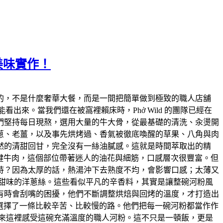
美味實作！
的，不是什麼奢華大餐，而是一間把簡單做到極致的職人店舖
看出來。當我們還在被窩裡賴床時，Phở Wild 的團隊已經在
們堅持每日現熬，選用大量的牛大骨，從最基礎的清洗、汆燙開
蔥、老薑，以及事先烘烤過、香氣被徹底喚醒的草果、八角與肉
然的清甜回甘，完全沒有一絲油膩感。這就是時間萃取出的精
的板腱牛肉，這個部位帶著迷人的油花與細筋，口感層次很豐富。但
持？因為太厚的話，熱湯沖下去熟度不均，會影響口感；太薄又
甜味的洋蔥絲。這些看似平凡的辛香料，其實是讓整碗河粉風
有時會刮嘴的困擾，他們不斷調整烘焙與回烤的溫度，才打造出
d 選擇了一條比較辛苦、比較慢的路。他們把每一碗河粉都當作作
來這裡感受這碗充滿溫度的職人河粉。這不只是一頓飯，更是