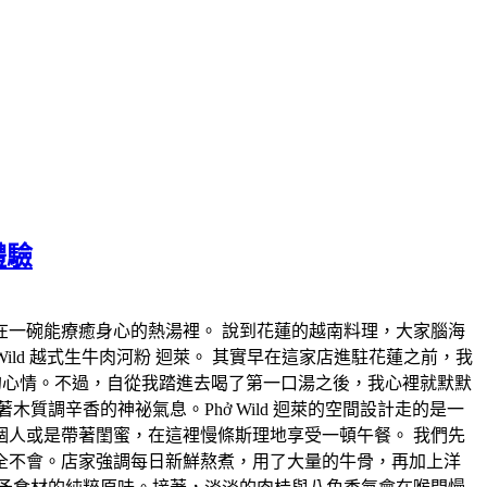
體驗
一碗能療癒身心的熱湯裡。 說到花蓮的越南料理，大家腦海
ld 越式生牛肉河粉 迴萊。 其實早在這家店進駐花蓮之前，我
害的心情。不過，自從我踏進去喝了第一口湯之後，我心裡就默默
調辛香的神祕氣息。Phở Wild 迴萊的空間設計走的是一
人或是帶著閨蜜，在這裡慢條斯理地享受一頓午餐。 我們先
全不會。店家強調每日新鮮熬煮，用了大量的牛骨，再加上洋