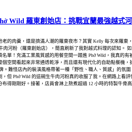
ở Wild 羅東創始店：挑戰宜蘭最強越
老的肉羹，還是擠滿人潮的羅東夜市？其實 Kelly 每次來羅
 越式生牛肉河粉（羅東創始店），簡直刷新了我對越式料理的認知
單！充滿工業風質感的用餐空間一踏進 Phở Wild，我真
整個空間看起來非常通透乾淨，而且還有現代化的自助點餐機，
延伸品牌。難怪店內的裝潢風格帶著一種「野性、職人、質感」的氛
但 Phở Wild 的這碗生牛肉河粉真的收服了我。在網路上
布得剛剛好。接著，店員會淋上熬煮超過 12 小時的特製牛骨