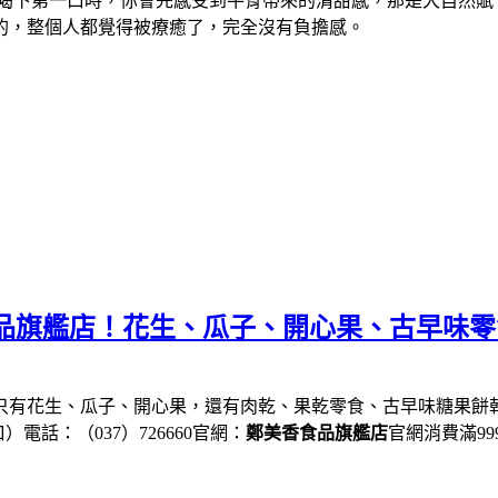
 喝下第一口時，你會先感受到牛骨帶來的清甜感，那是大自然賦
的，整個人都覺得被療癒了，完全沒有負擔感。
食品旗艦店！花生、瓜子、開心果、古早味
只有花生、瓜子、開心果，還有肉乾、果乾零食、古早味糖果餅乾.
電話：（037）726660官網：
鄭美香食品旗艦店
官網消費滿9