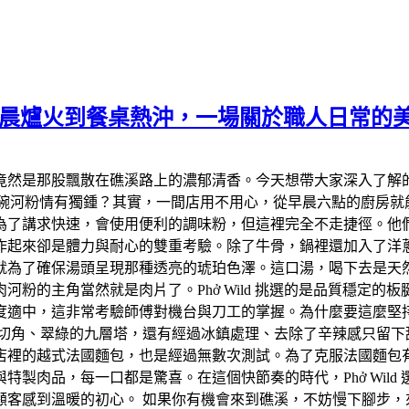
溪，從清晨爐火到餐桌熱沖，一場關於職人日常的
竟然是那股飄散在礁溪路上的濃郁清香。今天想帶大家深入了解
對這碗河粉情有獨鍾？其實，一間店用不用心，從早晨六點的廚房就能
為了講求快速，會使用便利的調味粉，但這裡完全不走捷徑。他
作起來卻是體力與耐心的雙重考驗。除了牛骨，鍋裡還加入了洋
就為了確保湯頭呈現那種透亮的琥珀色澤。這口湯，喝下去是天
粉的主角當然就是肉片了。Phở Wild 挑選的是品質穩定
度適中，這非常考驗師傅對機台與刀工的掌握。為什麼要這麼堅
檬切角、翠綠的九層塔，還有經過冰鎮處理、去除了辛辣感只留下
店裡的越式法國麵包，也是經過無數次測試。為了克服法國麵包
製肉品，每一口都是驚喜。在這個快節奏的時代，Phở Wil
顧客感到溫暖的初心。 如果你有機會來到礁溪，不妨慢下腳步，