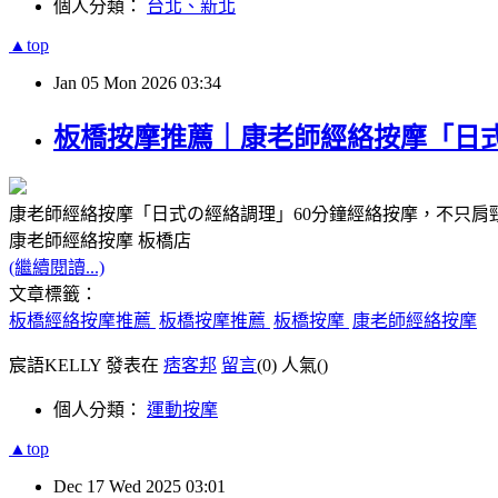
個人分類：
台北、新北
▲top
Jan
05
Mon
2026
03:34
板橋按摩推薦｜康老師經絡按摩「日
康老師經絡按摩「日式の經絡調理」60分鐘經絡按摩，不只肩
康老師經絡按摩 板橋店
(繼續閱讀...)
文章標籤：
板橋經絡按摩推薦
板橋按摩推薦
板橋按摩
康老師經絡按摩
宸語KELLY 發表在
痞客邦
留言
(0)
人氣(
)
個人分類：
運動按摩
▲top
Dec
17
Wed
2025
03:01