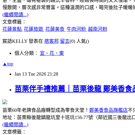
蔥、生薑，還有祕製的越式辛香料，經過長時間的文火慢燉。
慢散開，層次感非常豐富。這種溫潤的口感，喝完後肚子暖暖
(繼續閱讀...)
文章標籤：
花蓮景點
花蓮旅遊
花蓮美食
牛肉河粉
越南河粉
宸語KELLY 發表在
痞客邦
留言
(0)
人氣(
)
個人分類：
宜、花、東
▲top
Jan
13
Tue
2026
21:28
苗栗伴手禮推薦｜苗栗後龍 鄭美香
苗栗60年老牌食品廠轉型成為零食天堂！
鄭美香食品旗艦店
不
地址：苗栗縣後龍鎮龍坑里十班坑156-77號（鄰近國三後龍出口）
(繼續閱讀...)
文章標籤：