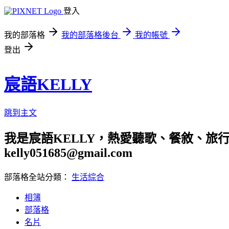
登入
我的部落格
我的部落格後台
我的帳號
登出
宸語KELLY
跳到主文
我是宸語KELLY，熱愛聽歌、餐敘、旅
kelly051685@gmail.com
部落格全站分類：
生活綜合
相簿
部落格
名片