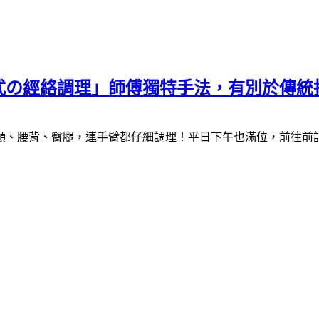
式の經絡調理」師傅獨特手法，有別於傳統
頸、腰背、臀腿，連手臂都仔細調理！平日下午也滿位，前往前記得