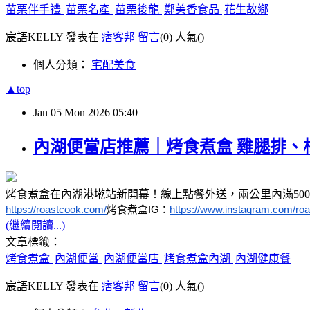
苗栗伴手禮
苗栗名產
苗栗後龍
鄭美香食品
花生故鄉
宸語KELLY 發表在
痞客邦
留言
(0)
人氣(
)
個人分類：
宅配美食
▲top
Jan
05
Mon
2026
05:40
內湖便當店推薦｜烤食煮盒 雞腿排
烤食煮盒在內湖港墘站新開幕！線上點餐外送，兩公里內滿50
https://roastcook.com/
烤食煮盒IG：
https://www.instagram.com/roa
(繼續閱讀...)
文章標籤：
烤食煮盒
內湖便當
內湖便當店
烤食煮盒內湖
內湖健康餐
宸語KELLY 發表在
痞客邦
留言
(0)
人氣(
)