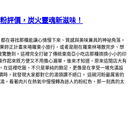
式河粉評價，炭火靈魂新滋味！
東，都在尋找那種能讓心情慢下來、質感與美味兼具的神祕角落。
。 如果妳正計畫來場羅東小旅行，或者是剛在羅東林場散完步、想
的有被驚艷到。這裡完全打破了傳統東南亞小吃店那種擠擠小小的印
操作起來既方便又不用擔心漏單。後來才知道，原來這間店大有
圍。在這裡吃飯，不只是單純的飽足，更像是在享受一場充滿設
看評價時，就發現大家都對它的湯頭讚不絕口。 這碗河粉最厲害的
高湯，看著肉片在熱氣中慢慢轉為迷人的粉紅色，那一刻真的太