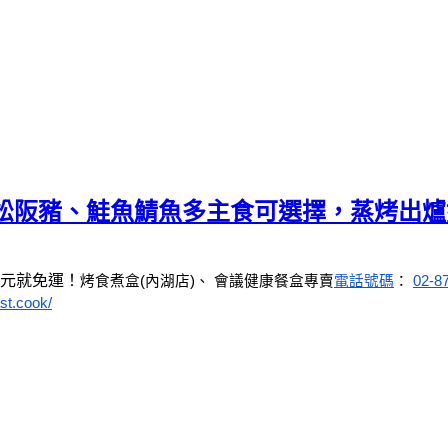
、松阪豬、鮭魚鯖魚多主食可選擇，蒸烤出
0元就免運！
烤食煮盒(內湖店)、 會議健康餐盒專賣
電話號碼
： 
02-8
st.cook/