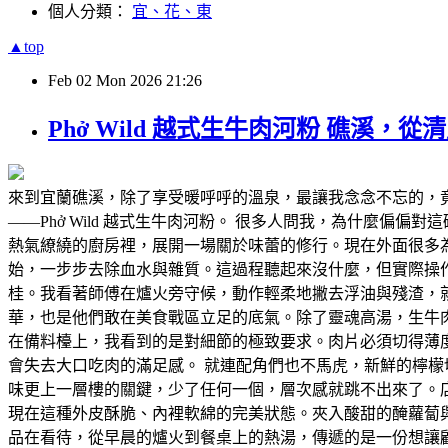
個人分類：
宜、花、東
▲top
Feb
02
Mon
2026
21:26
Phở Wild 越式生牛肉河粉 礁
來到宜蘭礁溪，除了享受暖呼呼的溫泉，最讓我念念不忘的，
——Phở Wild 越式生牛肉河粉。 很多人問我，為什麼偏偏
熱氣繚繞的廚房裡，展開一場關於味蕾的修行。現在外面很多
始，一步步去除血水與雜質。這過程聽起來沒什麼，但實際操
桂。我看著師傅在爐火旁守候，動作輕柔地撇去浮油與殘渣，
華，也是他們敢在美食戰區立足的底氣。除了靈魂高湯，生牛肉河
在備料檯上，我看到的是對細節的極致要求。肉片必須切得薄
會失去大口吃肉的滿足感。 就連配角們也不馬虎，新鮮的檸
味更上一層樓的關鍵，少了任何一個，層次感就跳不出來了。
現在這種外皮酥脆、內裡軟綿的完美狀態。夾入酸甜的醃蘿蔔與特
品在看待，從早晨的爐火到餐桌上的熱湯，傳遞的是一份想讓