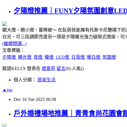
夕陽燈推薦｜FUNY夕陽氛圍創意L
關大燈，開小燈，蓋棉被～ 在臥房就能擁有托斯卡尼艷陽下的浪
白光，可三段調節亮度另一頭是夕陽暖光強力磁吸式燈座，可3
(繼續閱讀...)
文章標籤：
夕陽燈
補光燈
夜燈
檯燈
LED燈
日落燈
暖白燈
氛圍燈
宸語KELLY 發表在
痞客邦
留言
(0)
人氣(
)
個人分類：
居家生活
▲top
Dec
16
Tue
2025
00:38
戶外婚禮場地推薦｜青青食尚花園會