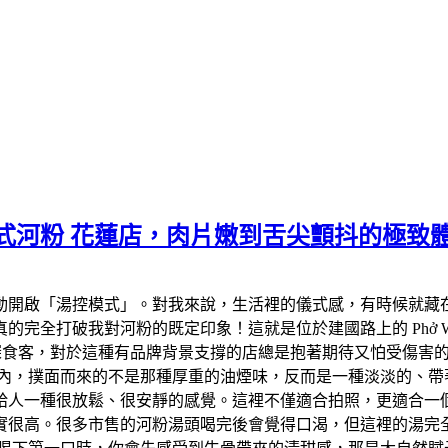
 越式河粉 花蓮店，肉片嫩到舌尖顫抖的極致
動開啟「湯控模式」。對我來說，生活裡的儀式感，有時候就藏在
完全打破我對河粉的既定印象！這就是位於建國路上的 Phở Wi
身為資深食客，對於這種有品牌背景支撐的店總是抱著期待又怕受傷
，撲面而來的不是那種厚重的油煙味，反而是一種淡淡的、帶著木質
給人一種很放鬆、很安靜的感覺。這裡不僅適合拍照，更適合一個
實很高。很多市售的河粉湯頭喝完後會覺得口渴，但這裡的湯完