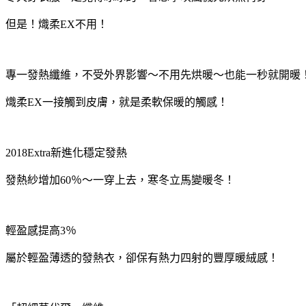
但是！熾柔EX不用！
專一發熱纖維，不受外界影響～不用先烘暖～也能一秒就開暖
熾柔EX一接觸到皮膚，就是柔軟保暖的觸感！
2018Extra新進化穩定發熱
發熱紗增加60％～一穿上去，寒冬立馬變暖冬！
輕盈感提高3％
屬於輕盈薄透的發熱衣，卻保有熱力四射的豐厚暖絨感！