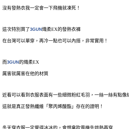
沒有發熱衣我一定會一下飛機就凍死！
這次特別買了
3GUN
熾柔EX的發熱衣褲
在台灣可以單穿，再冷一點也可以內搭，非常實用！
而
3GUN
的熾柔EX
厲害就厲害在他的材質
近看可以看到衣服表面有一些細微粉紅毛羽，一絲一絲有點像
這就是真正發熱纖維「聚丙烯酸酯」存在的證明！
冬天穿衣服一定覺得冰冰的，會想拿吹風機先烘熱再穿