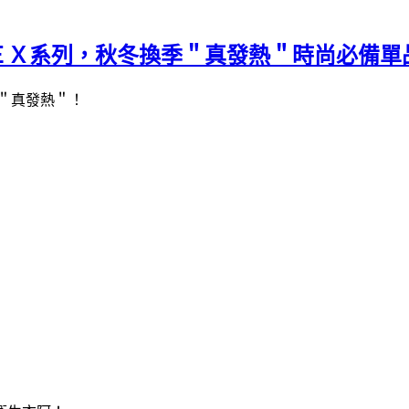
ＥＸ系列，秋冬換季＂真發熱＂時尚必備單
＂真發熱＂！