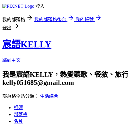
登入
我的部落格
我的部落格後台
我的帳號
登出
宸語KELLY
跳到主文
我是宸語KELLY，熱愛聽歌、餐敘、旅
kelly051685@gmail.com
部落格全站分類：
生活綜合
相簿
部落格
名片