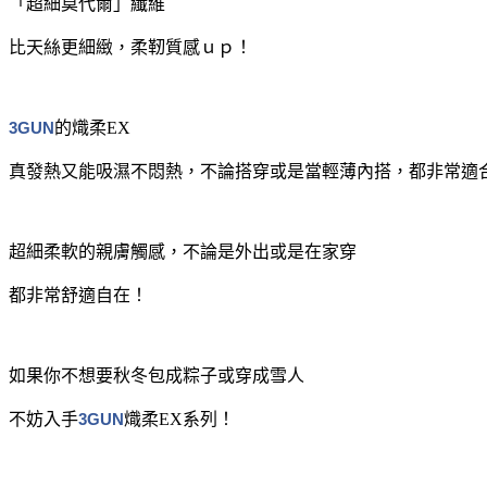
「超細莫代爾」纖維
比天絲更細緻，柔靭質感ｕｐ！
3GUN
的熾柔EX
真發熱又能吸濕不悶熱，不論搭穿或是當輕薄內搭，都非常適
超細柔軟的親膚觸感，不論是外出或是在家穿
都非常舒適自在！
如果你不想要秋冬包成粽子或穿成雪人
不妨入手
3GUN
熾柔EX系列！