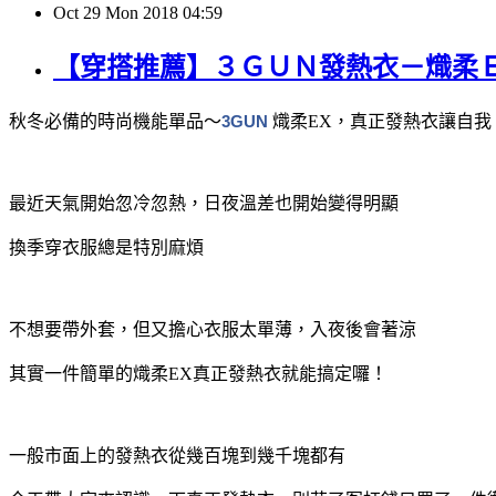
Oct
29
Mon
2018
04:59
【穿搭推薦】３ＧＵＮ發熱衣－熾柔
秋冬必備的時尚機能單品～
3GUN
熾柔EX，真正發熱衣讓自我
最近天氣開始忽冷忽熱，日夜溫差也開始變得明顯
換季穿衣服總是特別麻煩
不想要帶外套，但又擔心衣服太單薄，入夜後會著涼
其實一件簡單的熾柔EX真正發熱衣就能搞定囉！
一般市面上的發熱衣從幾百塊到幾千塊都有