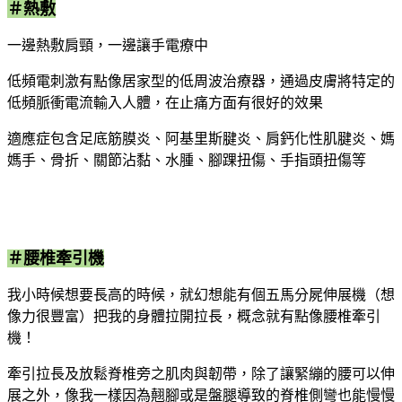
＃熱敷
一邊熱敷肩頸，一邊讓手電療中
低頻電刺激有點像居家型的低周波治療器，通過皮膚將特定的
低頻脈衝電流輸入人體，在止痛方面有很好的效果
適應症包含足底筋膜炎、阿基里斯腱炎、肩鈣化性肌腱炎、媽
媽手、骨折、關節沾黏、水腫、腳踝扭傷、手指頭扭傷等
＃腰椎牽引機
我小時候想要長高的時候，就幻想能有個五馬分屍伸展機（想
像力很豐富）把我的身體拉開拉長，概念就有點像腰椎牽引
機！
牽引拉長及放鬆脊椎旁之肌肉與韌帶，除了讓緊繃的腰可以伸
展之外，像我一樣因為翹腳或是盤腿導致的脊椎側彎也能慢慢