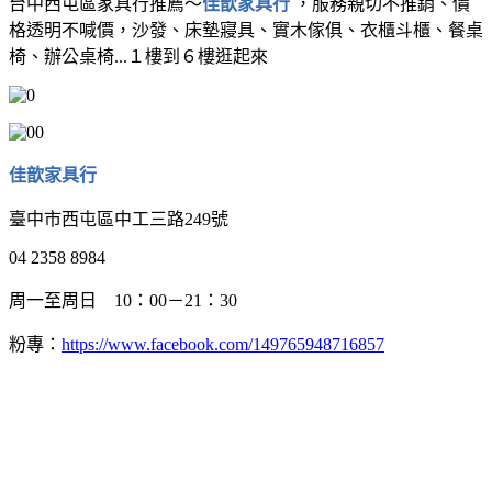
台中西屯區家具行推薦～
佳歆家具行
，服務親切不推銷、價
格透明不喊價，沙發、床墊寢具、實木傢俱、衣櫃斗櫃、餐桌
椅、辦公桌椅...１樓到６樓逛起來
佳歆家具行
臺中市西屯區中工三路249號
04 2358 8984
周一至周日 10：00－21：30
粉專：
https://www.facebook.com/149765948716857