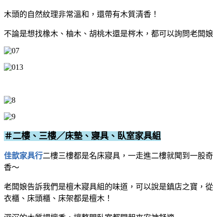
木頭的自然紋理非常溫和，還帶有木質清香！
不論是想找橡木、柚木、胡桃木還是梣木，都可以詢問老闆娘
＃二樓、三樓／床墊、寢具、臥室家具組
佳歆家具行
二樓三樓都是名床寢具，一走進二樓就聞到一股奇
香～
老闆娘告訴我們是檀木寢具組的味道，可以說是鎮店之寶，從
衣櫃、床頭櫃、床架都是檀木！