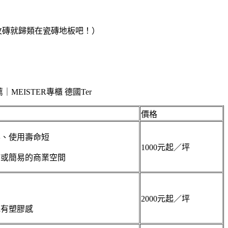
紋磚就歸類在瓷磚地板吧！）
價格
形、使用壽命短
1000元起／坪
族或簡易的商業空間
2000元起／坪
光有塑膠感