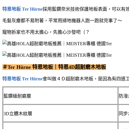
特恩地板 Ter Hürne
採⽤藍鑽奈米技術保護地板表⾯，可以有
毛髮灰塵都不易附著，平常用掃地機器人跑一跑就完事了～
寵物拆家也不用太擔心，先擔心沙發吧（？
＃Ter Hürne 特恩地板｜特恩4D超耐磨木地板
特恩地板 Ter Hürne
會叫做４Ｄ超耐磨木地板，是因為有四道
藍鑽級耐磨層
防潑
3D立體木紋層
同步