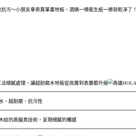
效抗污～小朋友拿奇異筆畫地板，酒精一噴衛生紙一擦就乾淨了
⼯法細膩處理，讓超耐磨木地板從底層到表層都升級
⽔、超耐磨、抗污性
木紋的⾼擬真技術，呈現細膩的觸感