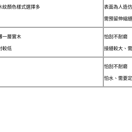
木紋顏色樣式選擇多
表面為人造
需預留伸縮
薄一層實木
怕刮不耐磨
對較低
接縫較大、
怕刮不耐磨
怕水、需要