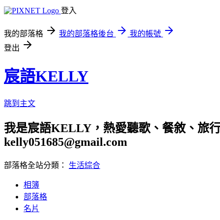
登入
我的部落格
我的部落格後台
我的帳號
登出
宸語KELLY
跳到主文
我是宸語KELLY，熱愛聽歌、餐敘、旅
kelly051685@gmail.com
部落格全站分類：
生活綜合
相簿
部落格
名片