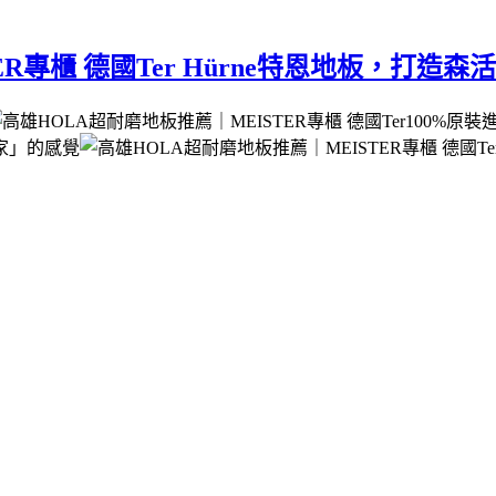
R專櫃 德國Ter Hürne特恩地板，打造森
100%原
家」的感覺