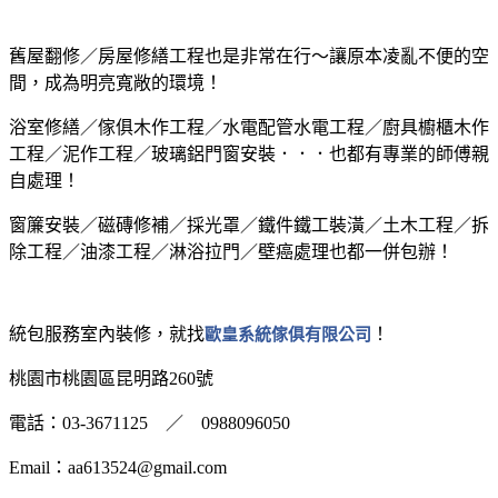
舊屋翻修／房屋修繕工程也是非常在行～讓原本凌亂不便的空
間，成為明亮寬敞的環境！
浴室修繕／傢俱木作工程／水電配管水電工程／廚具櫥櫃木作
工程／泥作工程／玻璃鋁門窗安裝．．．也都有專業的師傅親
自處理！
窗簾安裝／磁磚修補／採光罩／鐵件鐵工裝潢／土木工程／拆
除工程／油漆工程／淋浴拉門／壁癌處理也都一併包辦！
統包服務室內裝修，就找
歐皇系統傢俱有限公司
！
桃園市桃園區昆明路260號
電話：03-3671125 ／ 0988096050
Email：aa613524@gmail.com