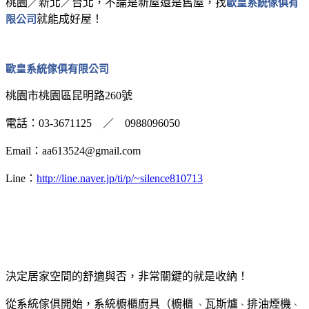
桃園／新北／台北，不論是新屋還是舊屋，找
歐皇系統傢俱有
限公司
就能成好屋！
歐皇系統傢俱有限公司
桃園市桃園區昆明路260號
電話：03-3671125 ／ 0988096050
Email：aa613524@gmail.com
Line：
http://line.naver.jp/ti/p/~silence810713
決定居家空間的舒適與否，非常關鍵的就是收納！
從系統傢俱開始，系統櫥櫃廚具（櫥櫃
瓦斯爐
排油煙機
、
、
、