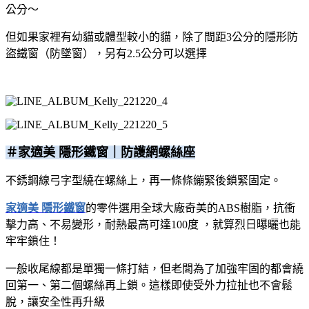
公分～
但如果家裡有幼貓或體型較小的貓，除了間距3公分的隱形防
盜鐵窗（防墜窗），另有2.5公分可以選擇
＃家適美 隱形鐵窗｜防護網螺絲座
不銹鋼線弓字型繞在螺絲上，再一條條繃緊後鎖緊固定。
家適美 隱形鐵窗
的零件選用全球大廠奇美的ABS樹脂，抗衝
擊力高、不易變形，耐熱最高可達100度 ，就算烈日曝曬也能
牢牢鎖住！
一般收尾線都是單獨一條打結，但老闆為了加強牢固的都會繞
回第一、第二個螺絲再上鎖。這樣即使受外力拉扯也不會鬆
脫，讓安全性再升級