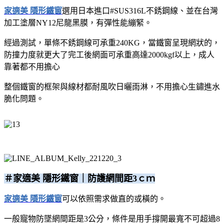
家適美 隱形鐵窗
選用日本進口#SUS316L不銹鋼線、並在台灣
加工塗層NY12尼龍黑膜，有彈性能繃緊。
經過測試，單條不銹鋼線可承重240KG，當鐵窗呈現網狀的，
防撞力度就更大了
完工後網面可承重高達2000kgf以上，成人
靠著都不用擔心
整個鐵窗的框架與線材都耐風吹日曬雨淋，不用擔心生鏽進水
脆化問題。
＃家適美 隱
形鐵窗｜防護網間距3ｃｍ
家適美 隱形鐵窗
可以依照需求做直的或橫的。
一般寵物防墜網間距是3公分，條件是用手撐開最寬不可超過8