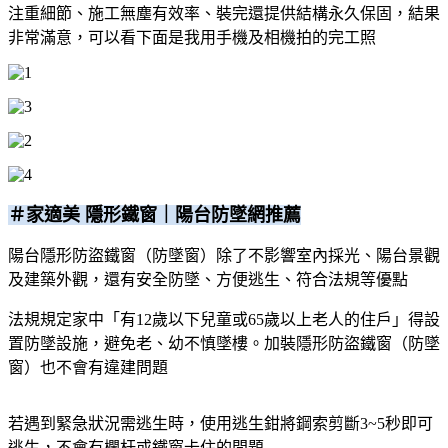
注重細節、施工無塵有效率、裝完還提供結構永久保固，結果
非常滿意，可以看下面是我用手機及相機拍的完工照
＃家適美 隱形鐵窗｜陽台防墜網推薦
陽台隱形防盜鐵窗（防墜窗）除了不影響室內採光、陽台景觀
及建築外觀，還有安全防墜、方便逃生、符合法規等優點
法規規定家中「有12歲以下兒童或65歲以上老人的住戶」得設
置防墜設施，避免老、幼不慎墜樓。加裝隱形防盜鐵窗（防墜
窗）也不會有違建問題
若遇到緊急狀況需逃生時，使用逃生鉗將鋼索剪斷3~5秒即可
逃生，不會有欄杆或鐵窗卡住的問題