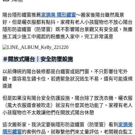
陽台隱形鐵窗推薦
家適美 隱形鐵窗
～搬家後陽台雖然風景
好，但是曬衣服都有點抖，家裡有老人小孩寵物也不放心
陽台
隱形防盜鐵窗（防墜窗）既不影響陽台景觀又有安全感，無塵
施工減少施工中揚起的粉塵進入家中，完工非常滿意
＃開放
式陽台｜安全防墜設施
以前傳統的陽台裝修都是白鐵窗或鋁門窗，不只影響住宅外
觀，還容易生鏽卡住，若遇緊急狀況逃生不易，還有可能違規
違建
但是如果沒有陽台安全防護設施，陽台除了放洗衣機、曬衣服
（風大衣服還會被吹走
）就沒有什麼其他功能了，家裡有老人
小孩寵物也不太敢讓他們在開放式陽台休憩
這次搬新家，我決定要裝隱形防盜鐵窗（防墜窗）
看到
家適美
隱形鐵窗
的案例作品，就聯繫他們來丈量評估，老闆親自監工