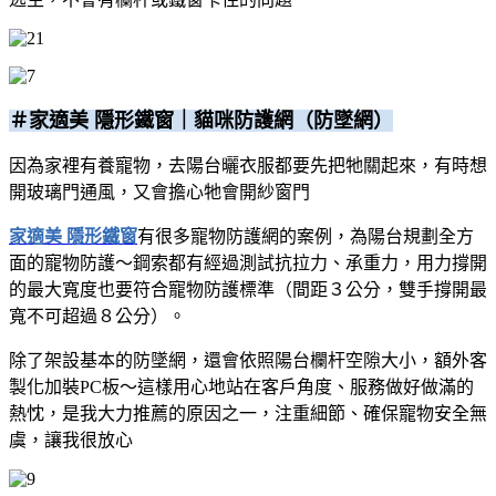
＃家適美 隱形鐵窗｜貓咪防護網（防墜網）
因為家裡有養寵物，去陽台曬衣服都要先把牠關起來，有時想
開玻璃門通風，又會擔心牠會開紗窗門
家適美 隱形鐵窗
有很多寵物防護網的案例，為陽台規劃全方
面的寵物防護～鋼索都有經過測試抗拉力、承重力，用力撐開
的最大寬度也要符合寵物防護標準（間距３公分，雙手撐開最
寬不可超過８公分）。
除了架設基本的防墜網，還會依照陽台欄杆空隙大小，額外客
製化加裝PC板～這樣用心地站在客戶角度、服務做好做滿的
熱忱，是我大力推薦的原因之一，注重細節、確保寵物安全無
虞，讓我很放心