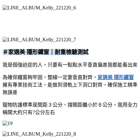
＃家適美 隱形
鐵窗｜耐重檢驗測試
我是個強迫症的人，只要有一點點水平垂直偏差我都能看出來
為確保鐵窗夠牢固，整線一定要垂直對齊，
家適美 隱形鐵窗
擁有專業技術工法，能做到滑軌上下洞口對齊，確保施工精準
無誤差
寵物防護標準是間距３公分、撐開距離小於８公分，我用全力
稱開大約只有7公分左右