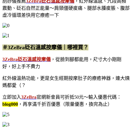
刮痧儀推薦
3ZeBra砭石溫感按摩儀
，紅外線溫感、九段高頻
震動、砭石自然正能量～肩頸僵硬痠痛、腿部水腫痠脹、腹部
虛冷循環差快用它療癒一下
＃3ZeBra砭石溫感按摩儀｜哪裡買？
3ZeBra砭石溫感按摩儀
，從臉到腳都能用，尺寸大小剛剛
好，好上手不費力
紅外線溫熱功能，更是女生經期按摩肚子的療癒神器，連大姨
媽都愛
（？
立即加入
3ZeBra
官網新會員可折抵50元～輸入優惠代碼：
blog000
，再享滿千折百優惠
（限量優惠，換完為止）