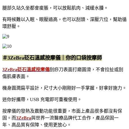
腿部久站久坐都會痠脹，可以放鬆肌肉、減緩水腫。
有時候難以入眠、眼壓過高，也可以刮頭、深壓穴位，幫助循
環舒壓。
＃3ZeBra砭石溫感按摩儀｜你的口袋按摩師
3ZeBra砭石溫感按摩儀
刮痧刀表面打磨圓滑，不會拉扯或刮
傷肌膚表面。
機身圓潤扁平設計，尺寸大小剛剛好一手掌握，好拿好施力。
迷你好攜帶，USB 充電即可重複使用。
按摩儀的發熱及震動功能很重要，市面上產品很多都沒有保
固。而
3ZeBra
與世界一流醫療品牌代工合作，產品保固一
年、高品質有保障、使用更放心。