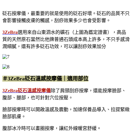
砭石按摩儀，最重要的就是使用的砭石好壞。砭石的品質不只
會影響接觸皮膚的觸感，刮痧效果多少也會受影響。
3ZeBra
選用來自山東泗水的礦石（上圖為鑑定證書），高品
質的天然原石當然比他牌普通石頭成本高上許多，不只手感滑
潤細膩，還有許多砭石功效，可以讓刮痧效果加分
＃3ZeBra砭石溫感按摩儀｜適用部位
3ZeBra砭石溫感按摩儀
除了肩頸刮痧按摩，還能按摩臉部、
腹部、腿部，也可針對穴位按壓。
臉部按摩時可以開啟溫感及震動，加速保養品導入、拉提緊緻
臉部肌膚。
腹部冰冷時可以畫圈按摩，讓紅外線暖宮舒緩。