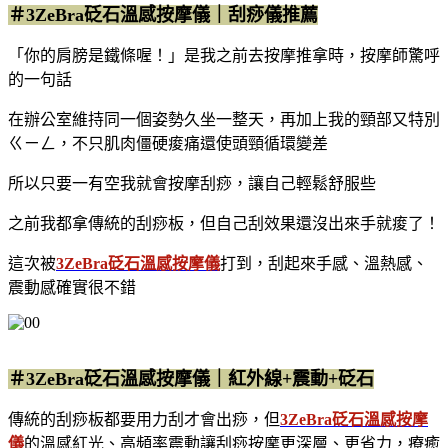
＃3ZeBra砭石溫感按摩儀｜刮痧儀推薦
「你的肩膀是鐵條喔！」是我之前去按摩推拿時，按摩師驚呼
的一句話
在辦公室維持同一個姿勢久坐一整天，再加上我的頸部又特別
ㄍㄧㄥ，不只肌肉僵硬痠痛還使頭頸循環變差
所以只要一有空我就會按摩刮痧，讓自己輕鬆舒服些
之前我都拿傳統的刮痧板，但自己刮效果還沒出來手就痠了！
這次被
3ZeBra砭石溫感按摩儀
打到，刮起來手感、溫熱感、
震動感確實很不錯
＃3ZeBra砭石溫感按摩儀｜紅外線+震動+砭石
傳統的刮痧板都要用力刮才會出痧，但
3ZeBra砭石溫感按摩
儀
的溫感紅光、高頻率震動讓刮痧按摩更深層、更省力，療癒