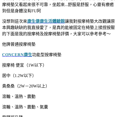
摩椅墊又看起來很不可靠，坐起來...舒服是舒服，心靈有療癒
到但是身體沒有FU阿
沒想到這次來
康生健康生活體驗館
讓我對按摩椅墊大改觀
讓原
本興趣缺缺的我直接愛了，是真的能被固定在椅墊上揉捏按壓
的
下面是我的按摩椅及按摩椅墊評價，大家可以參考參考～
他牌普通按摩椅墊
CONCERN康生
功能型按摩椅墊
按摩椅 便宜（1W以下）
居中（1.2W以下）
貴桑桑（2W－20W以上）
滾輪、溫熱、震動
滾輪、溫熱、震動、氣囊