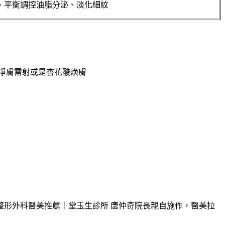
、平衡調控油脂分泌、淡化細紋
淨膚雷射或是杏花酸煥膚