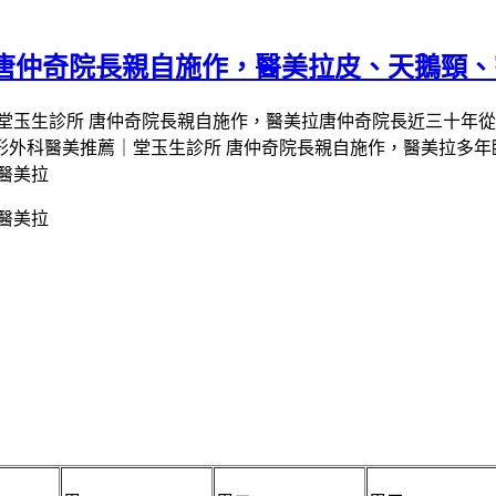
唐仲奇院長親自施作，醫美拉皮、天鵝頸、割
唐仲奇院長近三十年從
多年