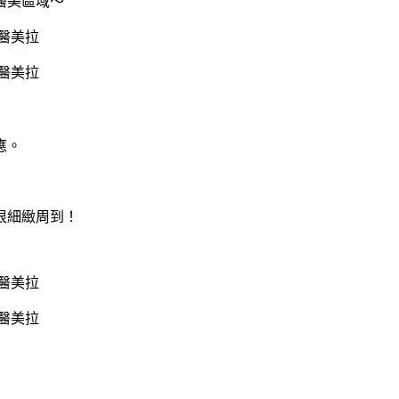
醫美區域～
應。
很細緻周到！