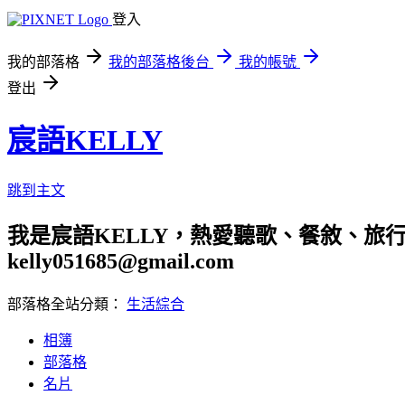
登入
我的部落格
我的部落格後台
我的帳號
登出
宸語KELLY
跳到主文
我是宸語KELLY，熱愛聽歌、餐敘、旅
kelly051685@gmail.com
部落格全站分類：
生活綜合
相簿
部落格
名片