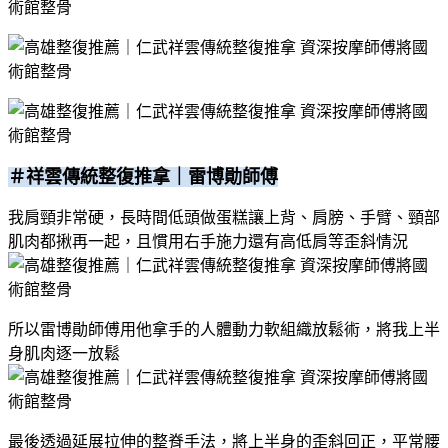
＃祥雲傳統整復推拿｜雷博勛師傅
我肩頸非常硬，長時間低頭做蛋糕讓上背、肩膀、手臂、頸部
肌肉都揪再一起，且慣用右手施力還有高低肩等歪斜情況
所以雷博勛師傅用他拿手的人體動力軟組織放鬆術，將我上半
身肌肉逐一放鬆
最後透過延展拉伸的整脊手法，將上半身的歪斜回正，平常腰